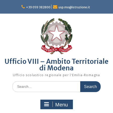
Skip
to
+39 059 382800
usp.mo@istruzione.it
content
Ufficio VIII – Ambito Territoriale
di Modena
Ufficio scolastico regionale per l'Emilia-Romagna
Search
for:
Menu