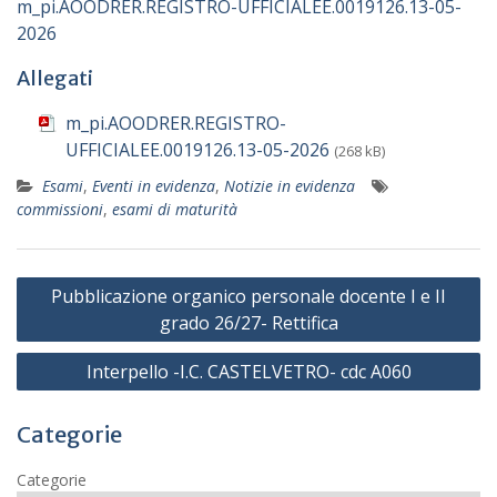
m_pi.AOODRER.REGISTRO-UFFICIALEE.0019126.13-05-
2026
Allegati
m_pi.AOODRER.REGISTRO-
UFFICIALEE.0019126.13-05-2026
(268 kB)
Esami
,
Eventi in evidenza
,
Notizie in evidenza
commissioni
,
esami di maturità
Navigazione
Pubblicazione organico personale docente I e II
articoli
grado 26/27- Rettifica
Interpello -I.C. CASTELVETRO- cdc A060
Categorie
Categorie