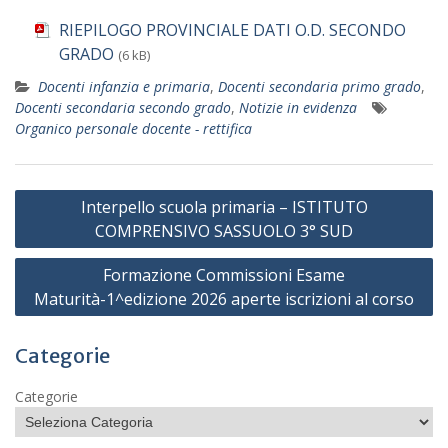
RIEPILOGO PROVINCIALE DATI O.D. SECONDO
GRADO
(6 kB)
Docenti infanzia e primaria
,
Docenti secondaria primo grado
,
Docenti secondaria secondo grado
,
Notizie in evidenza
Organico personale docente - rettifica
Navigazione
Interpello scuola primaria – ISTITUTO
articoli
COMPRENSIVO SASSUOLO 3° SUD
Formazione Commissioni Esame
Maturità-1^edizione 2026 aperte iscrizioni al corso
Categorie
Categorie