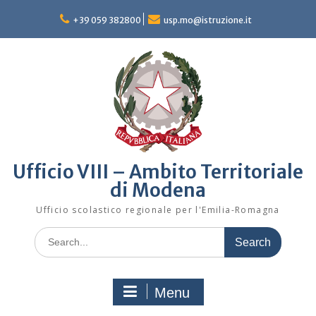
Skip
to
+39 059 382800
usp.mo@istruzione.it
content
Ufficio VIII – Ambito Territoriale
di Modena
Ufficio scolastico regionale per l'Emilia-Romagna
Search
for:
Menu