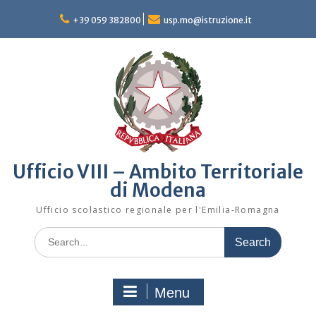
Skip
to
+39 059 382800
usp.mo@istruzione.it
content
Ufficio VIII – Ambito Territoriale
di Modena
Ufficio scolastico regionale per l'Emilia-Romagna
Search
for:
Menu