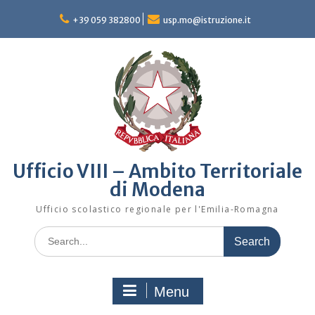
Skip
to
+39 059 382800
usp.mo@istruzione.it
content
Ufficio VIII – Ambito Territoriale
di Modena
Ufficio scolastico regionale per l'Emilia-Romagna
Search
for:
Menu