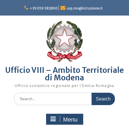
Skip
to
+39 059 382800
usp.mo@istruzione.it
content
Ufficio VIII – Ambito Territoriale
di Modena
Ufficio scolastico regionale per l'Emilia-Romagna
Search
for:
Menu