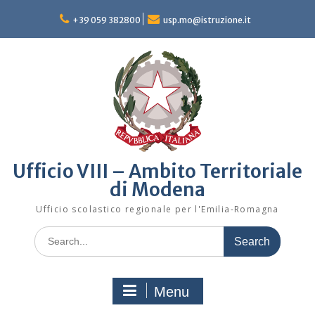
Skip
to
+39 059 382800
usp.mo@istruzione.it
content
Ufficio VIII – Ambito Territoriale
di Modena
Ufficio scolastico regionale per l'Emilia-Romagna
Search
for:
Menu