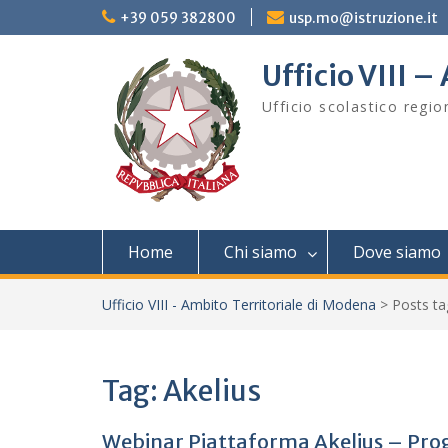
Skip
+39 059 382800
usp.mo@istruzione.it
to
content
Ufficio VIII 
Ufficio scolastico regi
Home
Chi siamo
Dove siamo
Ufficio VIII - Ambito Territoriale di Modena
>
Posts t
Tag:
Akelius
Webinar Piattaforma Akelius – Prog