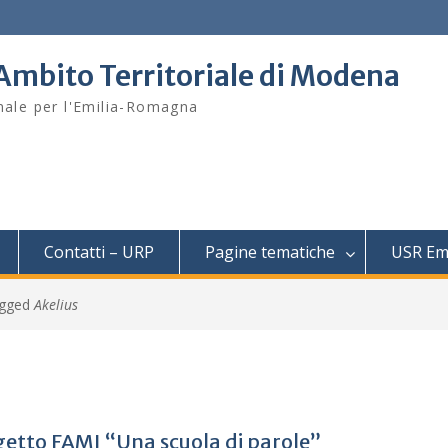
– Ambito Territoriale di Modena
onale per l'Emilia-Romagna
Contatti – URP
Pagine tematiche
USR Em
agged
Akelius
etto FAMI “Una scuola di parole”