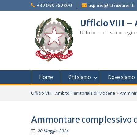
Skip
+39 059 382800
usp.mo@istruzione.it
to
content
Ufficio VIII 
Ufficio scolastico regi
Home
Chi siamo
Dove siamo
Ufficio VIII - Ambito Territoriale di Modena
>
Amminis
Ammontare complessivo d
20 Maggio 2024