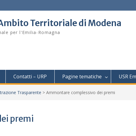
– Ambito Territoriale di Modena
onale per l'Emilia-Romagna
Contatti – URP
Pagine tematiche
USR Em
trazione Trasparente
>
Ammontare complessivo dei premi
ei premi