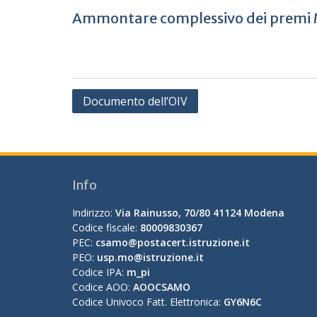
Ammontare complessivo dei premi
Navigazione
Documento dell’OIV
articoli
Info
Indirizzo:
Via Rainusso, 70/80 41124 Modena
Codice fiscale:
80009830367
PEC:
csamo@postacert.istruzione.it
PEO:
usp.mo@istruzione.it
Codice IPA:
m_pi
Codice AOO:
AOOCSAMO
Codice Univoco Fatt. Elettronica:
GY6N6C