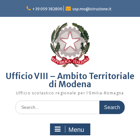
Skip
to
+39 059 382800
usp.mo@istruzione.it
content
Ufficio VIII – Ambito Territoriale
di Modena
Ufficio scolastico regionale per l'Emilia-Romagna
Search
for:
Menu