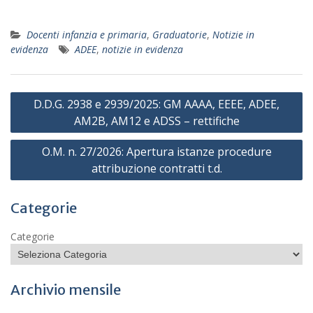
Docenti infanzia e primaria
,
Graduatorie
,
Notizie in
evidenza
ADEE
,
notizie in evidenza
Navigazione
D.D.G. 2938 e 2939/2025: GM AAAA, EEEE, ADEE,
articoli
AM2B, AM12 e ADSS – rettifiche
O.M. n. 27/2026: Apertura istanze procedure
attribuzione contratti t.d.
Categorie
Categorie
Archivio mensile