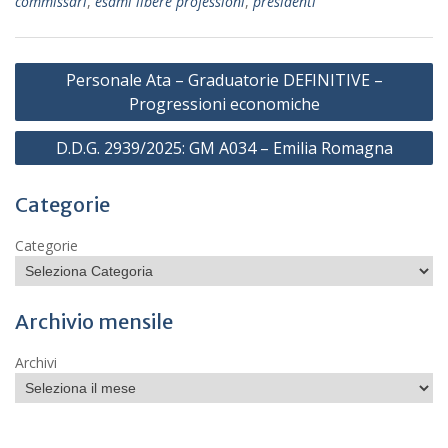
commissari
,
esami libere professioni
,
presidenti
Navigazione
Personale Ata – Graduatorie DEFINITIVE –
articoli
Progressioni economiche
D.D.G. 2939/2025: GM A034 – Emilia Romagna
Categorie
Categorie
Archivio mensile
Archivi