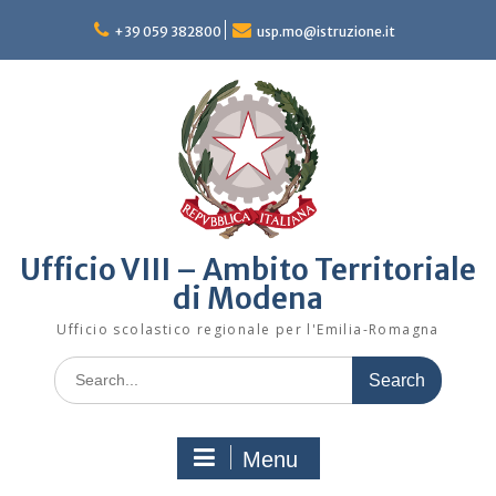
Skip
to
+39 059 382800
usp.mo@istruzione.it
content
Ufficio VIII – Ambito Territoriale
di Modena
Ufficio scolastico regionale per l'Emilia-Romagna
Search
for:
Menu