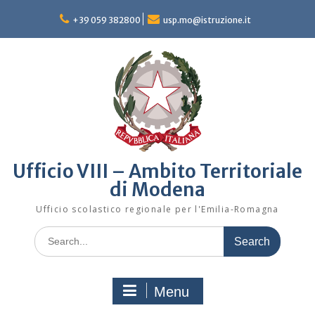
Skip
to
+39 059 382800
usp.mo@istruzione.it
content
Ufficio VIII – Ambito Territoriale
di Modena
Ufficio scolastico regionale per l'Emilia-Romagna
Search
for:
Menu