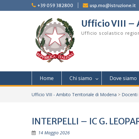
Skip
+39 059 382800
usp.mo@istruzione.it
to
content
Ufficio VIII 
Ufficio scolastico regi
Home
Chi siamo
Dove siamo
Ufficio VIII - Ambito Territoriale di Modena
>
Docenti 
INTERPELLI – IC G. LEO
14 Maggio 2026