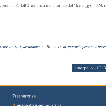
13, comma 23, dell’Ordinanza ministeriale del 16 maggio 2024, n
.
ocente 2025/26
,
Reclutamento
interpelli
,
Interpelli personale doce
Interpello – I.C. C
Trasparenza
Amministrazione trasparente