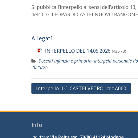
Si pubblica l’interpello ai sensi dell’articolo 
dell’IC G. LEOPARDI CASTELNUOVO RANGONE 
Allegati
INTERPELLO DEL 14.05.2026
(436 kB)
Docenti infanzia e primaria
,
Interpelli personale d
2025/26
Navigazione
Interpello -I.C. CASTELVETRO- cdc A060
articoli
Info
Indirizzo:
Via Rainusso, 70/80 41124 Modena