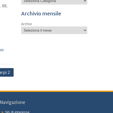
. 88,
Archivio mensile
Archivi
nte
arpi 2
Navigazione
Siti di interesse