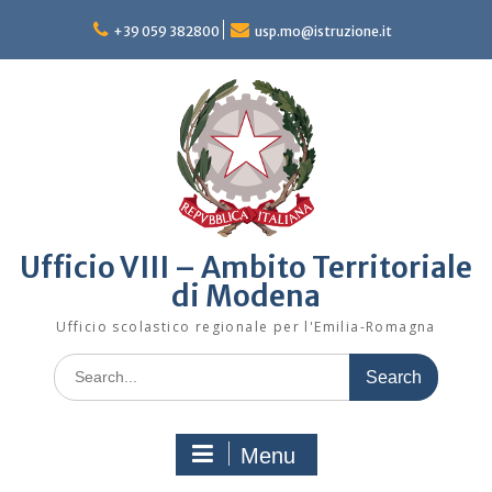
Skip
to
+39 059 382800
usp.mo@istruzione.it
content
Ufficio VIII – Ambito Territoriale
di Modena
Ufficio scolastico regionale per l'Emilia-Romagna
Search
for:
Menu