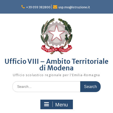
Skip
to
+39 059 382800
usp.mo@istruzione.it
content
Ufficio VIII – Ambito Territoriale
di Modena
Ufficio scolastico regionale per l'Emilia-Romagna
Search
for:
Menu