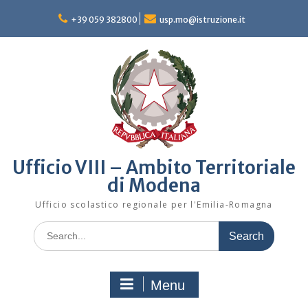
Skip
to
+39 059 382800
usp.mo@istruzione.it
content
Ufficio VIII – Ambito Territoriale
di Modena
Ufficio scolastico regionale per l'Emilia-Romagna
Search
for:
Menu