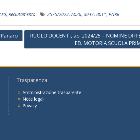
enza
,
Reclutamento
2575/2023
,
A026
,
a047
,
B011
,
PNRR
l Panaro
RUOLO DOCENTI, a.s. 2024/25 – NOMINE DIFF
ED. MOTORIA SCUOLA PRI
Trasparenza
Amministrazione trasparente
Note legali
Privacy