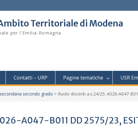
– Ambito Territoriale di Modena
onale per l'Emilia-Romagna
Contatti – URP
Pagine tematiche
USR Em
 secondaria secondo grado
>
Ruolo docenti a.s.24/25: A026-A047-B
 A026-A047-B011 DD 2575/23, ESI