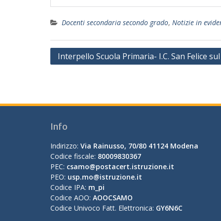
Docenti secondaria secondo grado
,
Notizie in evid
Navigazione
Interpello Scuola Primaria- I.C. San Felice su
articoli
Info
Indirizzo:
Via Rainusso, 70/80 41124 Modena
Codice fiscale:
80009830367
PEC:
csamo@postacert.istruzione.it
PEO:
usp.mo@istruzione.it
Codice IPA:
m_pi
Codice AOO:
AOOCSAMO
Codice Univoco Fatt. Elettronica:
GY6N6C