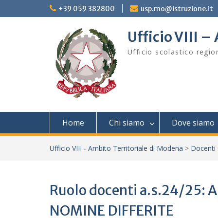
Skip
+39 059 382800
usp.mo@istruzione.it
to
content
Ufficio VIII 
Ufficio scolastico regi
Home
Chi siamo
Dove siamo
Ufficio VIII - Ambito Territoriale di Modena
>
Docenti
Ruolo docenti a.s.24/25:
NOMINE DIFFERITE