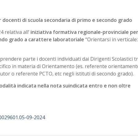
er docenti di scuola secondaria di primo e secondo grado
 relativa all’
iniziativa formativa regionale-provinciale pe
ndo grado a carattere laboratoriale
“Orientarsi in verticale:
prendere parte i docenti individuati dai Dirigenti Scolastici t
cifico in materia di Orientamento (es. referente orientament
tutor o referente PCTO, etc negli istituti di secondo grado).
modalità indicata nella nota suindicata entro e non oltre
0029601.05-09-2024