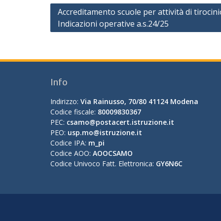
Navigazione
Accreditamento scuole per attività di tirocini
Indicazioni operative a.s.24/25
articoli
Info
Indirizzo:
Via Rainusso, 70/80 41124 Modena
Codice fiscale:
80009830367
PEC:
csamo@postacert.istruzione.it
PEO:
usp.mo@istruzione.it
Codice IPA:
m_pi
Codice AOO:
AOOCSAMO
Codice Univoco Fatt. Elettronica:
GY6N6C