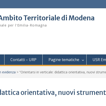
– Ambito Territoriale di Modena
onale per l'Emilia-Romagna
Contatti – URP
Pagine tematiche
USR Em
in evidenza
>
“Orientarsi in verticale: didattica orientativa, nuovi strume
idattica orientativa, nuovi strument