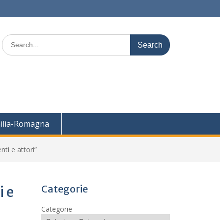
Search
for:
ilia-Romagna
nti e attori”
Categorie
i e
Categorie