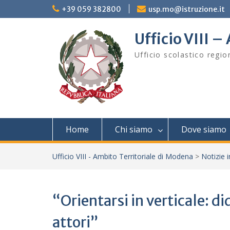
Skip
+39 059 382800
usp.mo@istruzione.it
to
content
Ufficio VIII 
Ufficio scolastico regi
Home
Chi siamo
Dove siamo
Ufficio VIII - Ambito Territoriale di Modena
>
Notizie 
“Orientarsi in verticale: d
attori”