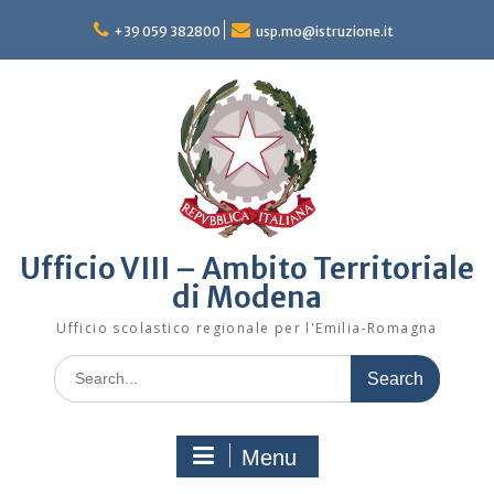
Skip
to
+39 059 382800
usp.mo@istruzione.it
content
Ufficio VIII – Ambito Territoriale
di Modena
Ufficio scolastico regionale per l'Emilia-Romagna
Search
for:
Menu