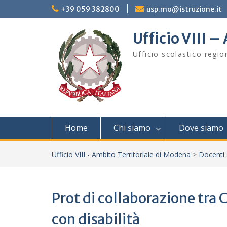
Skip
+39 059 382800
usp.mo@istruzione.it
to
content
Ufficio VIII 
Ufficio scolastico regi
Home
Chi siamo
Dove siamo
Ufficio VIII - Ambito Territoriale di Modena
>
Docenti
Prot di collaborazione tr
con disabilità