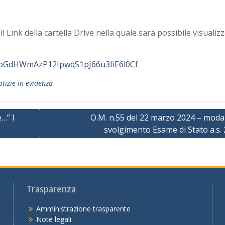
l Link della cartella Drive nella quale sarà possibile visualizz
/1HoGdHWmAzP12IpwqS1pJ66u3IiE6l0Cf
tizie in evidenza
…” I
O.M. n.55 del 22 marzo 2024 – modal
svolgimento Esame di Stato a.s.
Trasparenza
Amministrazione trasparente
Note legali