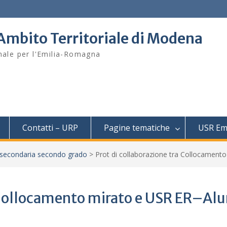
– Ambito Territoriale di Modena
onale per l'Emilia-Romagna
Contatti – URP
Pagine tematiche
USR Em
 secondaria secondo grado
>
Prot di collaborazione tra Collocamento
a Collocamento mirato e USR ER–Alu