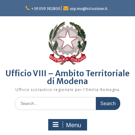
Skip
to
+39 059 382800
usp.mo@istruzione.it
content
Ufficio VIII – Ambito Territoriale
di Modena
Ufficio scolastico regionale per l'Emilia-Romagna
Search
for:
Menu