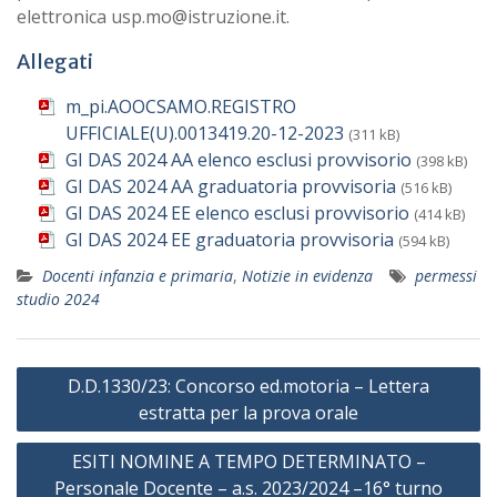
elettronica usp.mo@istruzione.it.
Allegati
m_pi.AOOCSAMO.REGISTRO
UFFICIALE(U).0013419.20-12-2023
(311 kB)
GI DAS 2024 AA elenco esclusi provvisorio
(398 kB)
GI DAS 2024 AA graduatoria provvisoria
(516 kB)
GI DAS 2024 EE elenco esclusi provvisorio
(414 kB)
GI DAS 2024 EE graduatoria provvisoria
(594 kB)
Docenti infanzia e primaria
,
Notizie in evidenza
permessi
studio 2024
Navigazione
D.D.1330/23: Concorso ed.motoria – Lettera
articoli
estratta per la prova orale
ESITI NOMINE A TEMPO DETERMINATO –
Personale Docente – a.s. 2023/2024 –16° turno