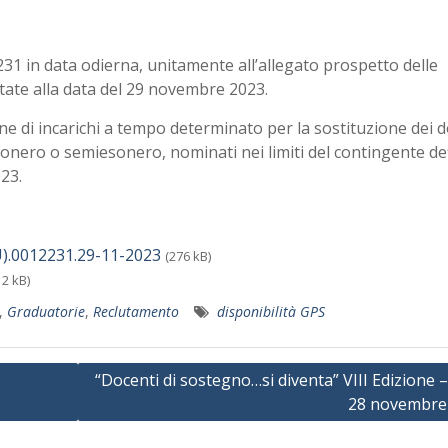
2231 in data odierna, unitamente all’allegato prospetto delle
tate alla data del 29 novembre 2023.
ione di incarichi a tempo determinato per la sostituzione dei 
esonero o semiesonero, nominati nei limiti del contingente de
23.
.0012231.29-11-2023
(276 kB)
12 kB)
,
Graduatorie
,
Reclutamento
disponibilità GPS
“Docenti di sostegno…si diventa” VIII Edizione –
28 novembre