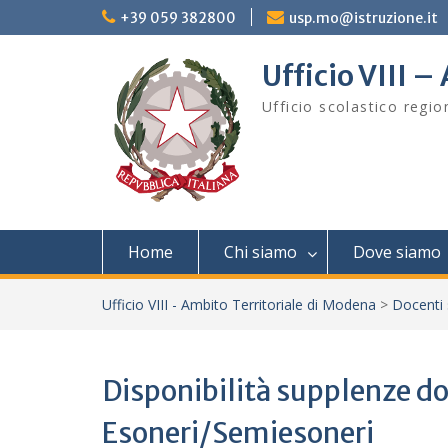
Skip
+39 059 382800
usp.mo@istruzione.it
to
content
Ufficio VIII 
Ufficio scolastico regi
Home
Chi siamo
Dove siamo
Ufficio VIII - Ambito Territoriale di Modena
>
Docenti 
Disponibilità supplenze 
Esoneri/Semiesoneri