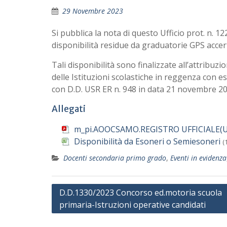
29 Novembre 2023
Si pubblica la nota di questo Ufficio prot. n. 1
disponibilità residue da graduatorie GPS accer
Tali disponibilità sono finalizzate all’attribuz
delle Istituzioni scolastiche in reggenza con 
con D.D. USR ER n. 948 in data 21 novembre 20
Allegati
m_pi.AOOCSAMO.REGISTRO UFFICIALE(U)
Disponibilità da Esoneri o Semiesoneri
(
Docenti secondaria primo grado
,
Eventi in evidenza
Navigazione
D.D.1330/2023 Concorso ed.motoria scuola
primaria-Istruzioni operative candidati
articoli