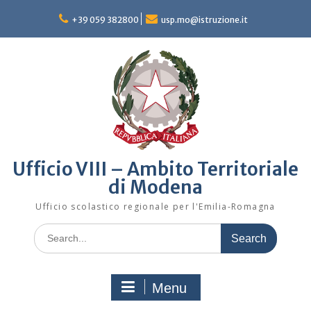
Skip
to
+39 059 382800
usp.mo@istruzione.it
content
Ufficio VIII – Ambito Territoriale
di Modena
Ufficio scolastico regionale per l'Emilia-Romagna
Search
for:
Menu