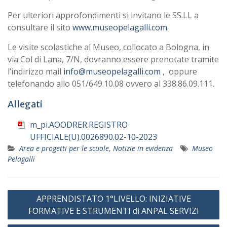
Per ulteriori approfondimenti si invitano le SS.LL a
consultare il sito
www.museopelagalli.com
.
Le visite scolastiche al Museo, collocato a Bologna, in
via Col di Lana, 7/N, dovranno essere prenotate tramite
l’indirizzo mail
info@museopelagalli.com
, oppure
telefonando allo 051/649.10.08 ovvero al 338.86.09.111.
Allegati
m_pi.AOODRER.REGISTRO
UFFICIALE(U).0026890.02-10-2023
Area e progetti per le scuole
,
Notizie in evidenza
Museo
Pelagalli
Navigazione
APPRENDISTATO 1°LIVELLO: INIZIATIVE
articoli
FORMATIVE E STRUMENTI di ANPAL SERVIZI