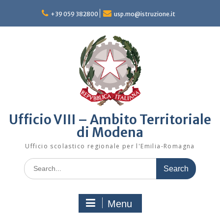
Skip
to
+39 059 382800
usp.mo@istruzione.it
content
Ufficio VIII – Ambito Territoriale
di Modena
Ufficio scolastico regionale per l'Emilia-Romagna
Search
for:
Menu