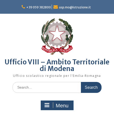
Skip
to
+39 059 382800
usp.mo@istruzione.it
content
Ufficio VIII – Ambito Territoriale
di Modena
Ufficio scolastico regionale per l'Emilia-Romagna
Search
for:
Menu