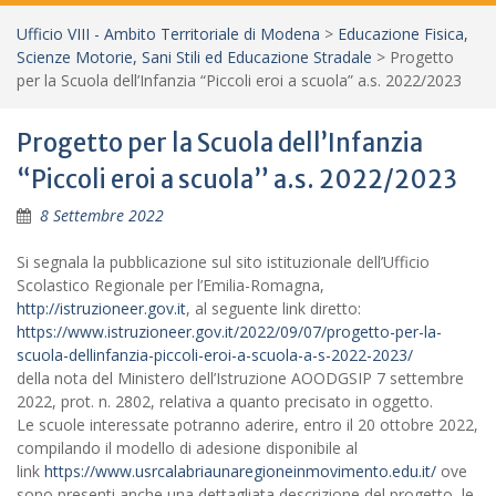
Ufficio VIII - Ambito Territoriale di Modena
>
Educazione Fisica,
Scienze Motorie, Sani Stili ed Educazione Stradale
>
Progetto
per la Scuola dell’Infanzia “Piccoli eroi a scuola” a.s. 2022/2023
Progetto per la Scuola dell’Infanzia
“Piccoli eroi a scuola” a.s. 2022/2023
8 Settembre 2022
Si segnala la pubblicazione sul sito istituzionale dell’Ufficio
Scolastico Regionale per l’Emilia-Romagna,
http://istruzioneer.gov.it
, al seguente link diretto:
https://www.istruzioneer.gov.it/2022/09/07/progetto-per-la-
scuola-dellinfanzia-piccoli-eroi-a-scuola-a-s-2022-2023/
della nota del Ministero dell’Istruzione AOODGSIP 7 settembre
2022, prot. n. 2802, relativa a quanto precisato in oggetto.
Le scuole interessate potranno aderire, entro il 20 ottobre 2022,
compilando il modello di adesione disponibile al
link
https://www.usrcalabriaunaregioneinmovimento.edu.it/
ove
sono presenti anche una dettagliata descrizione del progetto, le