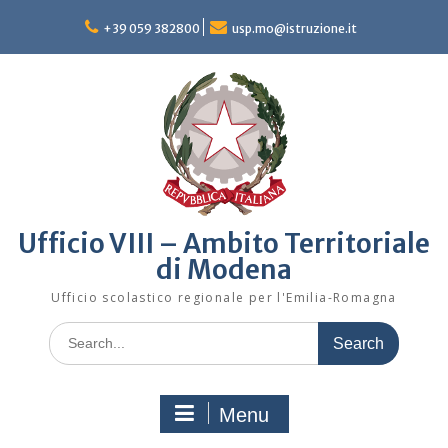
Skip
to
+39 059 382800
usp.mo@istruzione.it
content
Ufficio VIII – Ambito Territoriale
di Modena
Ufficio scolastico regionale per l'Emilia-Romagna
Search
for:
Menu