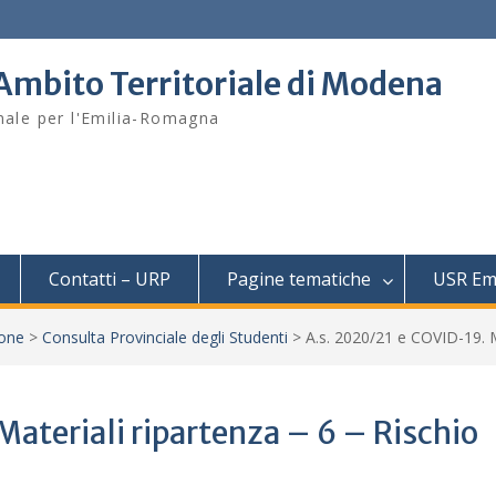
– Ambito Territoriale di Modena
onale per l'Emilia-Romagna
Contatti – URP
Pagine tematiche
USR Em
one
>
Consulta Provinciale degli Studenti
>
A.s. 2020/21 e COVID-19. M
ateriali ripartenza – 6 – Rischio