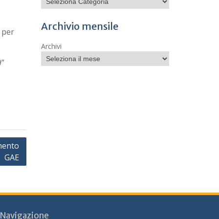
Archivio mensile
 per
Archivi
9”
mento
GAE
Navigazione