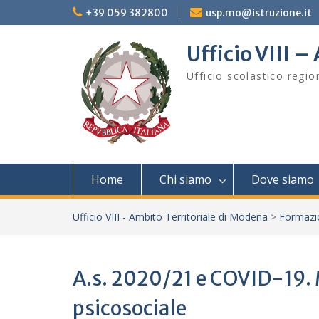
Skip
+39 059 382800
usp.mo@istruzione.it
to
content
Ufficio VIII 
Ufficio scolastico regi
Home
Chi siamo
Dove siamo
Ufficio VIII - Ambito Territoriale di Modena
>
Formazi
A.s. 2020/21 e COVID-19. M
psicosociale