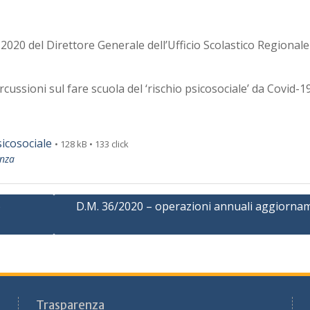
 2020 del Direttore Generale dell’Ufficio Scolastico Regionale
cussioni sul fare scuola del ‘rischio psicosociale’ da Covid-1
icosociale
• 128 kB • 133 click
enza
o
D.M. 36/2020 – operazioni annuali aggiorna
Trasparenza