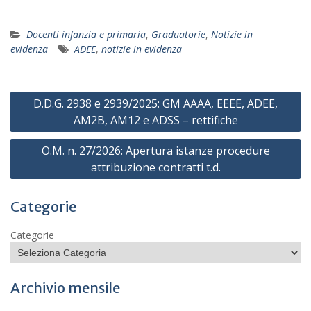
Docenti infanzia e primaria
,
Graduatorie
,
Notizie in
evidenza
ADEE
,
notizie in evidenza
Navigazione
D.D.G. 2938 e 2939/2025: GM AAAA, EEEE, ADEE,
articoli
AM2B, AM12 e ADSS – rettifiche
O.M. n. 27/2026: Apertura istanze procedure
attribuzione contratti t.d.
Categorie
Categorie
Archivio mensile