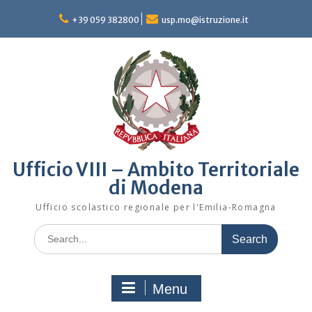
Skip
to
+39 059 382800
usp.mo@istruzione.it
content
Ufficio VIII – Ambito Territoriale
di Modena
Ufficio scolastico regionale per l'Emilia-Romagna
Search
for:
Menu