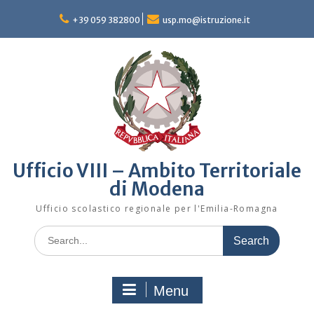
Skip
to
+39 059 382800
usp.mo@istruzione.it
content
Ufficio VIII – Ambito Territoriale
di Modena
Ufficio scolastico regionale per l'Emilia-Romagna
Search
for:
Menu